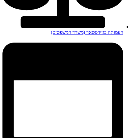
העמותה בגיידסטאר (משרד המשפטים)